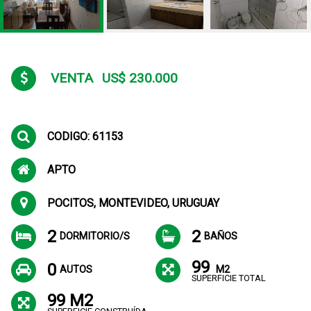
VENTA
US$ 230.000
CODIGO: 61153
APTO
POCITOS, MONTEVIDEO, URUGUAY
2
2
DORMITORIO/S
BAÑOS
99
0
AUTOS
M2
SUPERFICIE TOTAL
99 M2