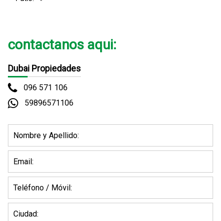
contactanos aqui:
Dubai Propiedades
096 571 106
59896571106