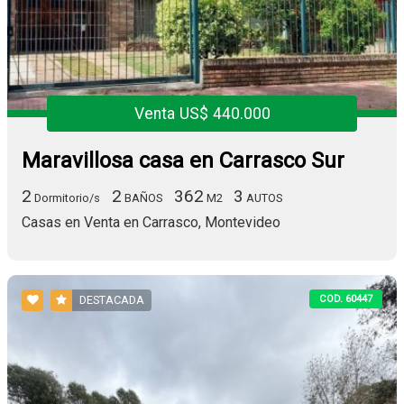
Venta US$ 440.000
Maravillosa casa en Carrasco Sur
2
2
362
3
Dormitorio/s
BAÑOS
M2
AUTOS
Casas en Venta en Carrasco, Montevideo
COD. 60447
DESTACADA