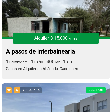
Alquiler $ 15.000
/mes
A pasos de interbalnearia
1
1
400
1
Dormitorio/s
BAÑO
M2
AUTOS
Casas en Alquiler en Atlántida, Canelones
COD. 57006
DESTACADA