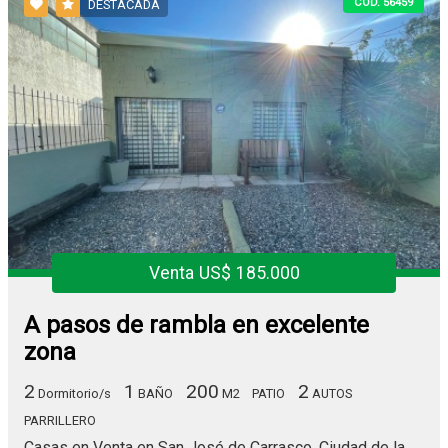
COD. 56459
DESTACADA
Venta US$ 185.000
A pasos de rambla en excelente
zona
2
1
200
2
Dormitorio/s
BAÑO
M2
PATIO
AUTOS
PARRILLERO
Casas en Venta en San José de Carrasco, Ciudad de la