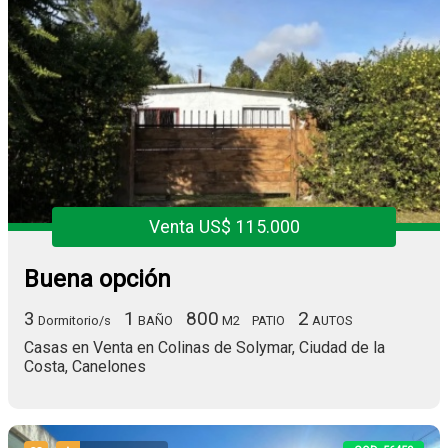
Venta US$ 115.000
Buena opción
3
1
800
2
Dormitorio/s
BAÑO
M2
PATIO
AUTOS
Casas en Venta en Colinas de Solymar, Ciudad de la
Costa, Canelones